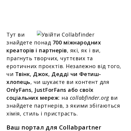
Тут ви
знайдете понад
700 міжнародних
креаторів і партнерів
, які, як і ви,
прагнуть творчих, чуттєвих та
еротичних проєктів. Незалежно від того,
чи
Твінк, Джок, Дeдді чи Фетиш-
хлопець
, чи шукаєте ви контент для
OnlyFans, JustForFans або своїх
соціальних мереж
: на
collabfinder.org
ви
знайдете партнерів, з якими збігаються
хімія, стиль і пристрасть.
Ваш портал для Collabpartner