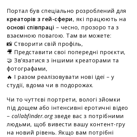
Портал був спеціально розроблений для
креаторів з гей-сфери
, які працюють на
основі співпраці
– чесно, прозоро та з
взаємною повагою. Там ви можете:
📸 Створити свій профіль,
🎥 Представити свої попередні проєкти,
🤝 Зв’язатися з іншими креаторами та
фотографами,
🔥 І разом реалізовувати нові ідеї – у
студії, вдома чи в подорожах.
Чи то
чуттєві портрети
, вологі зйомки
під дощем або інтенсивні еротичні відео
–
collabfinder.org
зведе вас з потрібними
людьми, щоб вивести вашу контент-гру
на новий рівень. Якщо вам потрібні