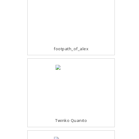
footpath_of_alex
Twinko Quanito