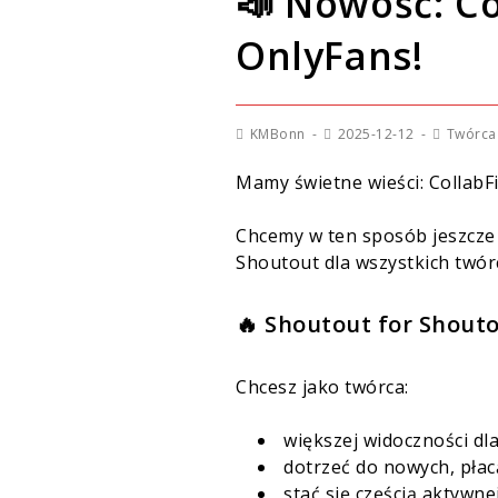
📣 Nowość: Col
OnlyFans!
KMBonn
2025-12-12
Twórca
Mamy świetne wieści: CollabFi
Chcemy w ten sposób jeszcze 
Shoutout dla wszystkich twór
🔥 Shoutout for Shouto
Chcesz jako twórca:
większej widoczności dl
dotrzeć do nowych, pła
stać się częścią aktywne