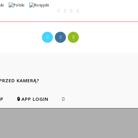
PRZED KAMERĄ?
EP
🔒 APP LOGIN