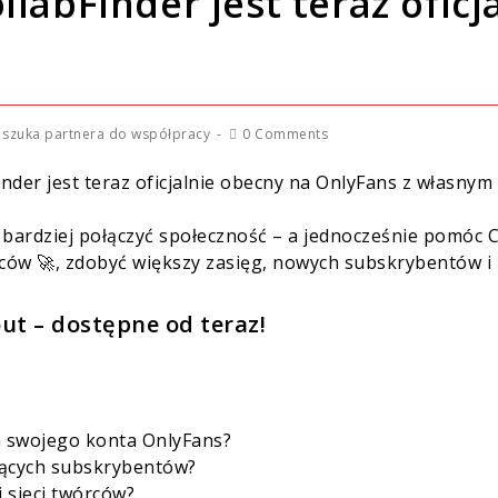
labFinder jest teraz oficj
 szuka partnera do współpracy
0 Comments
nder jest teraz oficjalnie obecny na OnlyFans z własnym
bardziej połączyć społeczność – a jednocześnie pomóc Ci
ców 🚀, zdobyć większy zasięg, nowych subskrybentów i
ut – dostępne od teraz!
a swojego konta OnlyFans?
cących subskrybentów?
j sieci twórców?