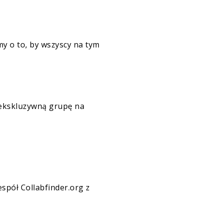
y o to, by wszyscy na tym
y ekskluzywną grupę na
espół Collabfinder.org
z