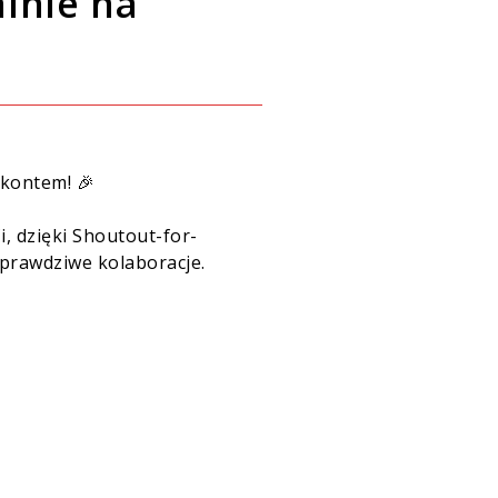
alnie na
 kontem! 🎉
, dzięki Shoutout-for-
prawdziwe kolaboracje
.