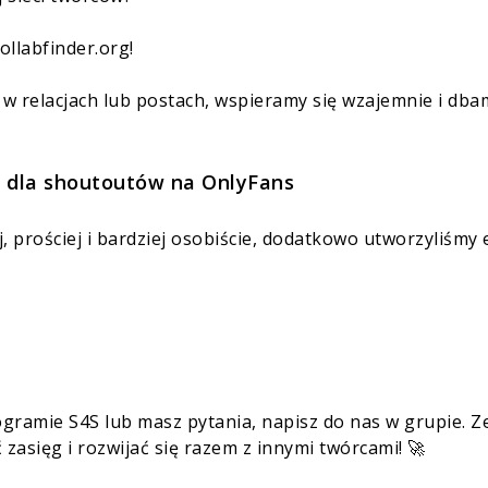
llabfinder.org!
 relacjach lub postach, wspieramy się wzajemnie i dbam
 dla shoutoutów na OnlyFans
j, prościej i bardziej osobiście, dodatkowo utworzyliśm
rogramie S4S lub masz pytania, napisz do nas w grupie.
Z
zasięg i rozwijać się razem z innymi twórcami! 🚀